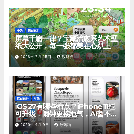
华为
原创稿件
屏幕千篇一律？宝藏治愈系艺术壁
纸大公开，每一张都美在心趴上
2026年 7月 15日
数码猫
原创稿件
苹果
iOS 27有哪些看点？iPhone 11也
可升级，闹钟更接地气，AI暂不支
持
2026年 6月 9日
数码猫