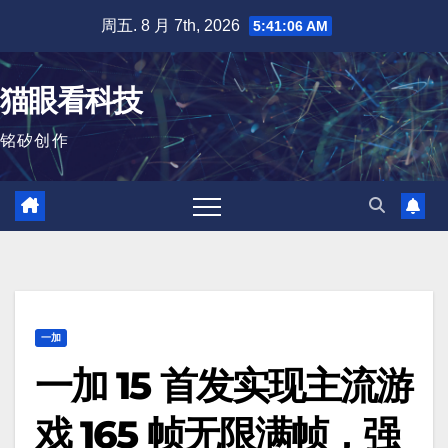
跳
周五. 8 月 7th, 2026
5:41:07 AM
至
内
猫眼看科技
容
铭矽创作
一加
一加 15 首发实现主流游
戏 165 帧无限满帧，强