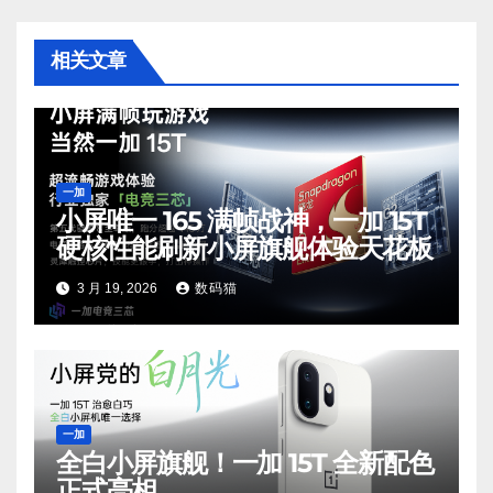
相关文章
一加
小屏唯一 165 满帧战神，一加 15T
硬核性能刷新小屏旗舰体验天花板
3 月 19, 2026
数码猫
一加
全白小屏旗舰！一加 15T 全新配色
正式亮相