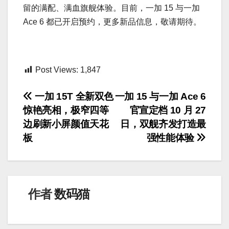
留的满配、满血旗舰体验。目前，一加 15 与一加
Ace 6 都已开启预约，更多新品信息，敬请期待。
Post Views:
1,847
文
一加 15T 全新双色
一加 15 与一加 Ace 6
惊艳亮相，极窄四等
官宣定档 10 月 27
章
边刷新小屏颜值天花
日，双舰齐发打造最
导
板
强性能体验
航
作者
数码猫