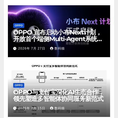
OPPO
OPPO 宣布启动小布Next计划，
开放首个端侧Multi-Agent系统内
测
2026年 7月 27日
数码猫
OPPO
OPPO与支付宝深化AI生态合作，
领先塑造多智能体协同服务新范式
2026年 7月 15日
数码猫