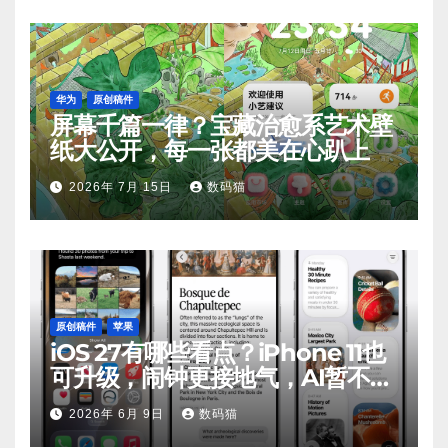
华为
原创稿件
屏幕千篇一律？宝藏治愈系艺术壁
纸大公开，每一张都美在心趴上
2026年 7月 15日
数码猫
原创稿件
苹果
iOS 27有哪些看点？iPhone 11也
可升级，闹钟更接地气，AI暂不支
持
2026年 6月 9日
数码猫