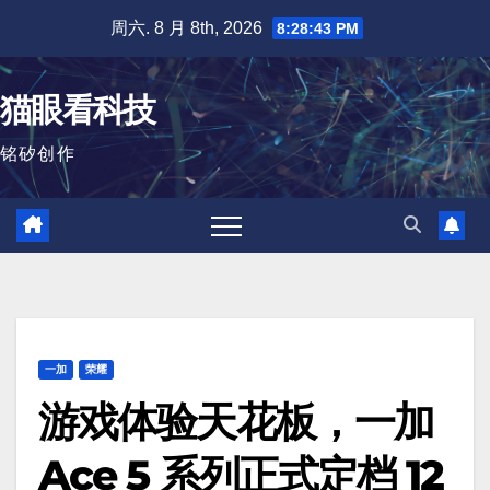
跳
周六. 8 月 8th, 2026
8:28:44 PM
至
内
猫眼看科技
容
铭矽创作
一加
荣耀
游戏体验天花板，一加
Ace 5 系列正式定档 12