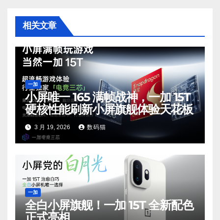
相关文章
一加
小屏唯一 165 满帧战神，一加 15T
硬核性能刷新小屏旗舰体验天花板
3 月 19, 2026
数码猫
一加
全白小屏旗舰！一加 15T 全新配色
正式亮相