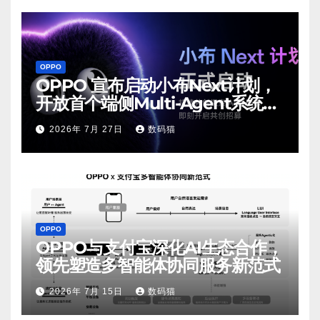
OPPO
OPPO 宣布启动小布Next计划，
开放首个端侧Multi-Agent系统内
测
2026年 7月 27日
数码猫
OPPO
OPPO与支付宝深化AI生态合作，
领先塑造多智能体协同服务新范式
2026年 7月 15日
数码猫