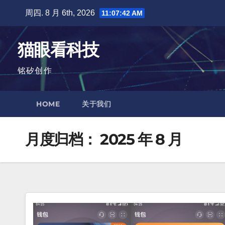
跳
周四. 8 月 6th, 2026
11:07:43 AM
至
内
猫眼看科技
容
铭矽创作
HOME
关于我们
月度归档：
2025 年 8 月