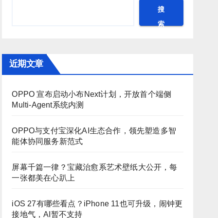
搜
索
近期文章
OPPO 宣布启动小布Next计划，开放首个端侧
Multi-Agent系统内测
OPPO与支付宝深化AI生态合作，领先塑造多智
能体协同服务新范式
屏幕千篇一律？宝藏治愈系艺术壁纸大公开，每
一张都美在心趴上
iOS 27有哪些看点？iPhone 11也可升级，闹钟更
接地气，AI暂不支持