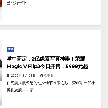
已成为一种…
荣耀
掌中高定，2亿像素写真神器！荣耀
Magic V Flip2今日开售，5499元起
2025年 8月 28日
数码猫
在充满浪漫气息的七夕佳节到来之际，荣耀新一代小
折叠旗舰——荣…