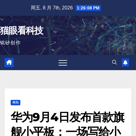
跳
周五. 8 月 7th, 2026
1:26:09 PM
至
内
猫眼看科技
容
铭矽创作
华为
华为9月4日发布首款旗
舰小平板：一场写给小