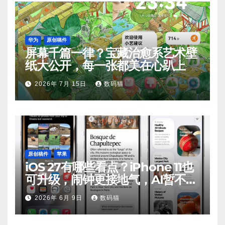
华为
原创稿件
屏幕千篇一律？宝藏治愈系艺术壁
纸大公开，每一张都美在心趴上
2026年 7月 15日
数码猫
原创稿件
苹果
iOS 27有哪些看点？iPhone 11也
可升级，闹钟更接地气，AI暂不支
持
2026年 6月 9日
数码猫