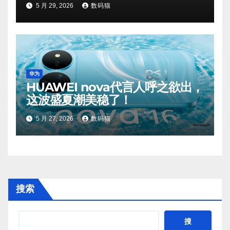
5 月 29, 2026
数码猫
华为
HUAWEI nova代言人呼之欲出，
这波盛夏潮美稳了！
5 月 27, 2026
数码猫
搜索
搜