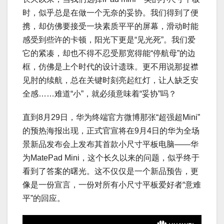
时，似乎总是在做一个无奈的妥协。我们得到了便
携，却仿佛要接受一块素质平平的屏幕，滑动时能
感受到些许的卡顿，阳光下更是“见光死”。我们爱
它的紧凑，却也不得不忍受那宽得能“停航母”的边
框，仿佛是上个时代的设计遗珠。更不用说那捉襟
见肘的续航，总在关键时刻亮起红灯，让人缺乏安
全感……难道“小”，就必须意味着“妥协”吗？
直到8月29日，华为终端官方微博那张“超强超Mini”
的预热海报出现，正式官宣将在9月4日的华为全场
景新品发布会上发布其首款小尺寸平板电脑——华
为MatePad Mini，这个长久以来的问题，似乎终于
看到了答案的曙光。这不仅仅是一个新品预告，更
像是一份宣言，一份对所有小尺寸平板爱好者“意难
平”的回应。