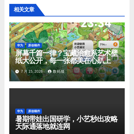
相关文章
华为
原创稿件
屏幕千篇一律？宝藏治愈系艺术壁
纸大公开，每一张都美在心趴上
7 月 15, 2026
数码猫
华为
原创稿件
暑期带娃出国研学，小艺秒出攻略
天际通落地就连网