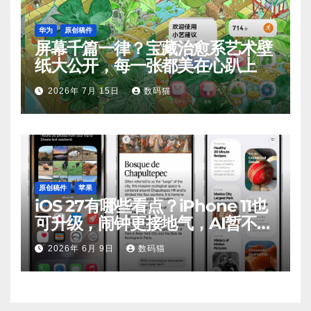
华为
原创稿件
屏幕千篇一律？宝藏治愈系艺术壁
纸大公开，每一张都美在心趴上
2026年 7月 15日
数码猫
原创稿件
苹果
iOS 27有哪些看点？iPhone 11也
可升级，闹钟更接地气，AI暂不支
持
2026年 6月 9日
数码猫