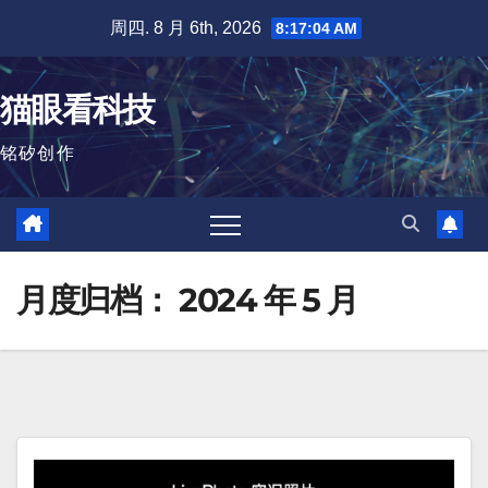
跳
周四. 8 月 6th, 2026
8:17:05 AM
至
内
猫眼看科技
容
铭矽创作
月度归档：
2024 年 5 月