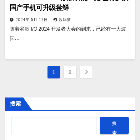
国产手机可升级尝鲜
2024年 5月 17日
数码猫
随着谷歌 I/O 2024 开发者大会的到来，已经有一大波
国…
文
1
2
章
分
搜索
页
搜
索