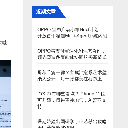
近期文章
OPPO 宣布启动小布Next计划，
开放首个端侧Multi-Agent系统内测
项功能
OPPO与支付宝深化AI生态合作，
领先塑造多智能体协同服务新范式
屏幕千篇一律？宝藏治愈系艺术壁
纸大公开，每一张都美在心趴上
iOS 27有哪些看点？iPhone 11也
可升级，闹钟更接地气，AI暂不支
持
暑期带娃出国研学，小艺秒出攻略
天际通落地就连网