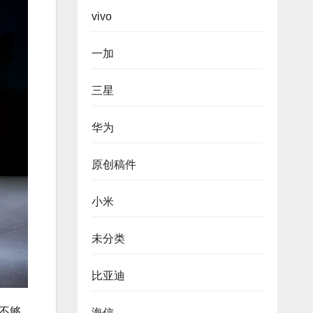
vivo
一加
三星
华为
原创稿件
小米
未分类
比亚迪
机不够
海信