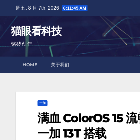
跳
周五. 8 月 7th, 2026
6:11:47 AM
至
内
猫眼看科技
容
铭矽创作
HOME
关于我们
一加
满血 ColorOS 1
一加 13T 搭载