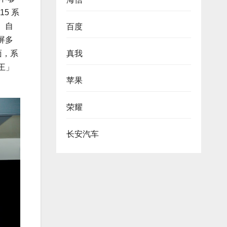
5 系
。自
百度
屏多
真我
面，系
王」
苹果
荣耀
长安汽车