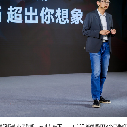
统，打造最流畅的小屏旗舰。在其加持下，一加 13T 将彻底打破小屏手