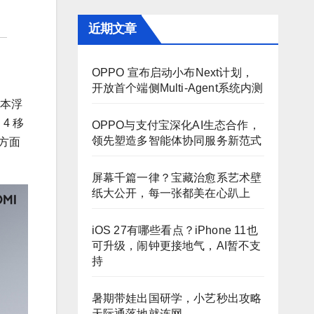
近期文章
OPPO 宣布启动小布Next计划，
开放首个端侧Multi-Agent系统内测
基本浮
4 移
OPPO与支付宝深化AI生态合作，
领先塑造多智能体协同服务新范式
航方面
屏幕千篇一律？宝藏治愈系艺术壁
纸大公开，每一张都美在心趴上
iOS 27有哪些看点？iPhone 11也
可升级，闹钟更接地气，AI暂不支
持
暑期带娃出国研学，小艺秒出攻略
天际通落地就连网