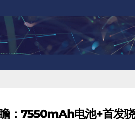
o前瞻：7550mAh电池+首发骁