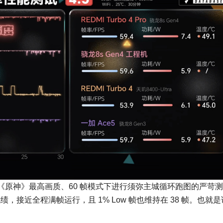
原神》最高画质、60 帧模式下进行须弥主城循环跑图的严苛
的优异成绩，接近全程满帧运行，且 1% Low 帧也维持在 38 帧。也就