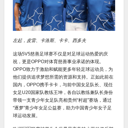
左起，皮雷、卡洛斯、卡卡、西多夫
这场5V5慈善足球赛不仅是对足球运动热爱的庆
祝，更是OPPO对体育慈善事业承诺的体现。
OPPO致力于激励和赋能更多年轻足球运动员，为
他们提供追求梦想所需的资源和支持。正如此前在
国内，OPPO携手卡卡，与前中国女足队长、现任
女足U20国家队教练王坤，各自以教练兼队长身份
带领一支青少年女足队亮相贵州“村超”赛场，通过
“逐梦”青少年女足公益赛，助力中国青少年女子足
球运动发展。