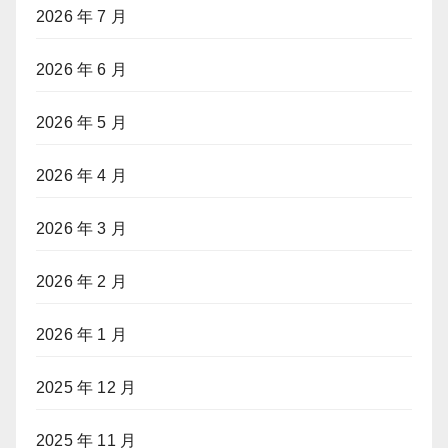
2026 年 7 月
2026 年 6 月
2026 年 5 月
2026 年 4 月
2026 年 3 月
2026 年 2 月
2026 年 1 月
2025 年 12 月
2025 年 11 月