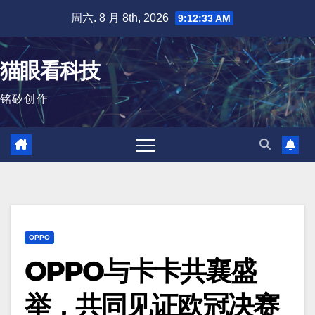
跳
周六. 8 月 8th, 2026
9:12:34 AM
至
内
猫眼看科技
容
铭矽创作
OPPO
OPPO与卡卡共襄盛
举，共同见证欧冠决赛