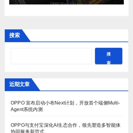
搜索
搜
索
近期文章
OPPO 宣布启动小布Next计划，开放首个端侧Multi-
Agent系统内测
OPPO与支付宝深化AI生态合作，领先塑造多智能体
协同服务新范式