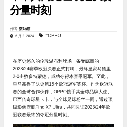
分量时刻
作者
数码猫
#OPPO
6 月 2, 2024
在历史悠久的伦敦温布利球场，备受瞩目的
2023/24赛季欧冠决赛正式打响，最终皇家马德里
2-0击败多特蒙德，成功夺得本赛季冠军。至此，
皇马赢得了队史第15个欧冠冠军奖杯。作为欧冠联
赛的全球合作伙伴，OPPO携手其全球品牌大使、
巴西传奇球星卡卡，与全球足球粉丝一同，通过顶
级影像旗舰Find X7 Ultra，共同见证2023/24年欧
冠联赛最终的夺冠分量时刻。