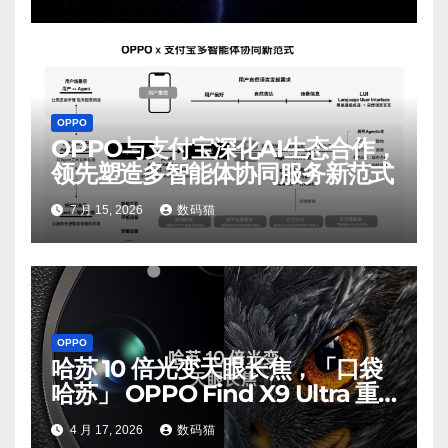
OPPO
OPPO与支付宝深化AI生态合作，
领先塑造多智能体协同服务新范式
7 月 15, 2026
数码猫
OPPO
哈苏 10 倍光变天眼长焦，「口袋
哈苏」 OPPO Find X9 Ultra 重
构移动影像光学新巅峰
4 月 17, 2026
数码猫