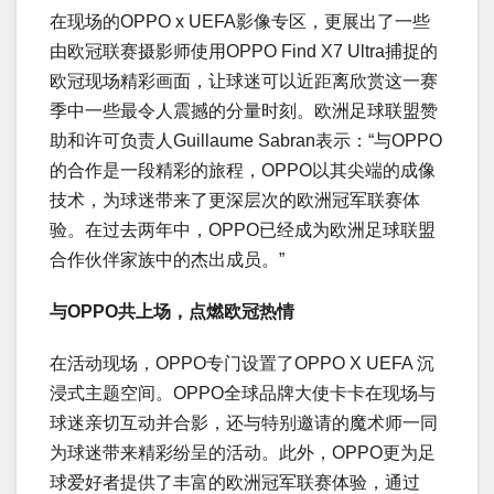
在现场的OPPO x UEFA影像专区，更展出了一些
由欧冠联赛摄影师使用OPPO Find X7 Ultra捕捉的
欧冠现场精彩画面，让球迷可以近距离欣赏这一赛
季中一些最令人震撼的分量时刻。欧洲足球联盟赞
助和许可负责人Guillaume Sabran表示：“与OPPO
的合作是一段精彩的旅程，OPPO以其尖端的成像
技术，为球迷带来了更深层次的欧洲冠军联赛体
验。在过去两年中，OPPO已经成为欧洲足球联盟
合作伙伴家族中的杰出成员。”
与OPPO共上场，点燃欧冠热情
在活动现场，OPPO专门设置了OPPO X UEFA 沉
浸式主题空间。OPPO全球品牌大使卡卡在现场与
球迷亲切互动并合影，还与特别邀请的魔术师一同
为球迷带来精彩纷呈的活动。此外，OPPO更为足
球爱好者提供了丰富的欧洲冠军联赛体验，通过