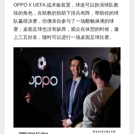
OPPO X UEFA 战术板装置，球迷可以扮演球队教
练的角色，在助教的协助下排兵布阵，帮助你的球
队赢得决赛，仿佛亲自参与了一场酣畅淋漓的球
赛；桌面足球也没有缺席，观众在休憩的时候，邀
上三五好友，随时可以进行一场桌面足球比赛。