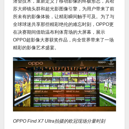
潜望技术，重新定义了移动影像的终极形态，其哈
苏大师镜头群和超光影图像引擎，为用户带来了前
所未有的影像体验，让精彩瞬间触手可及。为了与
全球球迷共享那些精彩绝伦的难忘时刻，OPPO更
在决赛期间借助温布利体育场的大屏幕，展示
OPPO超影像大赛获奖作品，向全世界带来了一场
精彩的影像艺术盛宴。
OPPO Find X7 Ultra拍摄的欧冠现场分量时刻