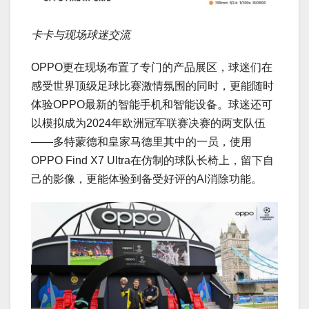
卡卡与现场球迷交流
OPPO更在现场布置了专门的产品展区，球迷们在
感受世界顶级足球比赛激情氛围的同时，更能随时
体验OPPO最新的智能手机和智能设备。球迷还可
以模拟成为2024年欧洲冠军联赛决赛的两支队伍
——多特蒙德和皇家马德里其中的一员，使用
OPPO Find X7 Ultra在仿制的球队长椅上，留下自
己的影像，更能体验到备受好评的AI消除功能。