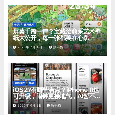
华为
原创稿件
屏幕千篇一律？宝藏治愈系艺术壁
纸大公开，每一张都美在心趴上
2026年 7月 15日
数码猫
原创稿件
苹果
iOS 27有哪些看点？iPhone 11也
可升级，闹钟更接地气，AI暂不支
持
2026年 6月 9日
数码猫