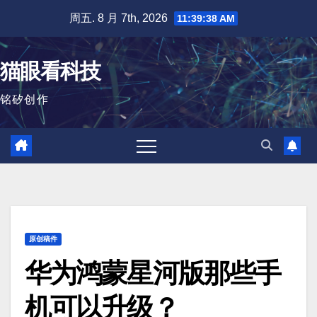
跳
周五. 8 月 7th, 2026
11:39:39 AM
至
内
猫眼看科技
容
铭矽创作
原创稿件
华为鸿蒙星河版那些手
机可以升级？