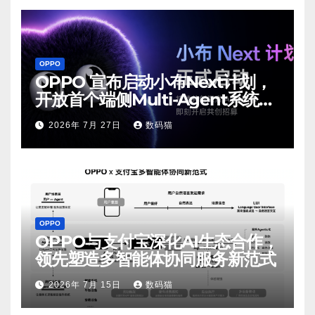
OPPO
OPPO 宣布启动小布Next计划，
开放首个端侧Multi-Agent系统内
测
2026年 7月 27日
数码猫
OPPO
OPPO与支付宝深化AI生态合作，
领先塑造多智能体协同服务新范式
2026年 7月 15日
数码猫