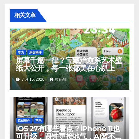
相关文章
华为
原创稿件
屏幕千篇一律？宝藏治愈系艺术壁
纸大公开，每一张都美在心趴上
7 月 15, 2026
数码猫
原创稿件
苹果
iOS 27有哪些看点？iPhone 11也
可升级，闹钟更接地气，AI暂不支