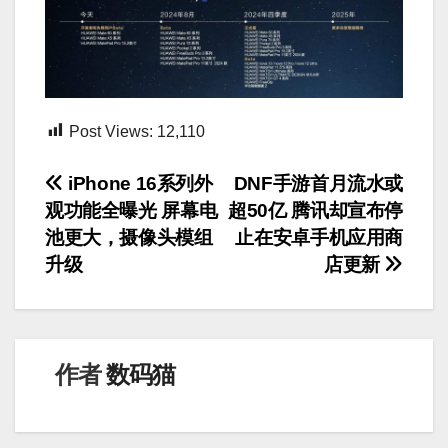
Post Views:
12,110
文
iPhone 16系列外
DNF手游首月流水或
观功能全曝光 屏幕电
超50亿 腾讯却宣布停
章
池更大，摄像头模组
止在安卓手机应用商
导
升级
店更新
航
作者
数码猫