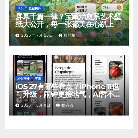
华为
原创稿件
屏幕千篇一律？宝藏治愈系艺术壁
纸大公开，每一张都美在心趴上
2026年 7月 15日
数码猫
原创稿件
苹果
iOS 27有哪些看点？iPhone 11也
可升级，闹钟更接地气，AI暂不支
持
2026年 6月 9日
数码猫