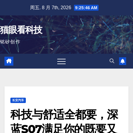
跳
周五. 8 月 7th, 2026
9:25:47 AM
至
内
猫眼看科技
容
铭矽创作
长安汽车
科技与舒适全都要，深
蓝S07满足你的既要又