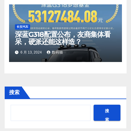
长安汽车
深蓝G318配置公布，友商集体看
呆，硬派还能这样造？
6 月 13, 2024
数码猫
搜索
搜
索