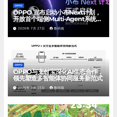
OPPO
OPPO 宣布启动小布Next计划，
开放首个端侧Multi-Agent系统内
测
2026年 7月 27日
数码猫
OPPO
OPPO与支付宝深化AI生态合作，
领先塑造多智能体协同服务新范式
2026年 7月 15日
数码猫