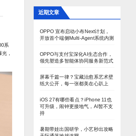
近期文章
OPPO 宣布启动小布Next计划，
开放首个端侧Multi-Agent系统内测
00系
照曝光，
OPPO与支付宝深化AI生态合作，
领先塑造多智能体协同服务新范式
屏幕千篇一律？宝藏治愈系艺术壁
纸大公开，每一张都美在心趴上
iOS 27有哪些看点？iPhone 11也
可升级，闹钟更接地气，AI暂不支
持
暑期带娃出国研学，小艺秒出攻略
天际通落地就连网