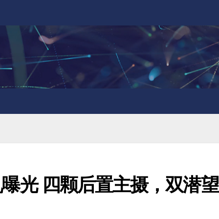
8真机曝光 四颗后置主摄，双潜望