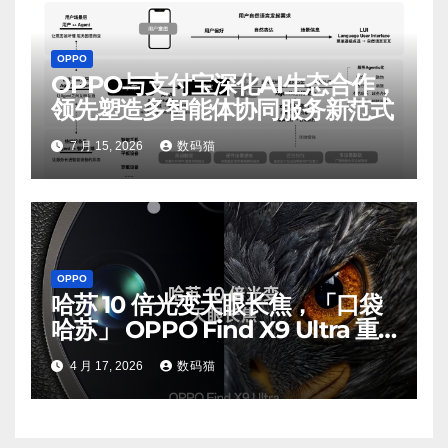
OPPO
OPPO与支付宝深化AI生态合作，
领先塑造多智能体协同服务新范式
7 月 15, 2026
数码猫
OPPO
哈苏 10 倍光变天眼长焦，「口袋
哈苏」 OPPO Find X9 Ultra 重
构移动影像光学新巅峰
4 月 17, 2026
数码猫