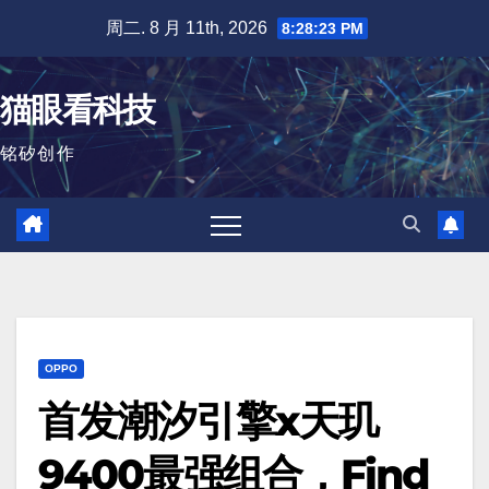
跳
周二. 8 月 11th, 2026
8:28:24 PM
至
内
猫眼看科技
容
铭矽创作
OPPO
首发潮汐引擎x天玑
9400最强组合，Find