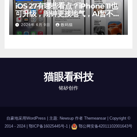
iOS 27有哪些看点？iPhone 11也
可升级，闹钟更接地气，AI暂不支
持
2026年 6月 9日
数码猫
猫眼看科技
铭矽创作
自豪地采用WordPress
|
主题: Newsup 作者
Themeansar
| Copyright ©
2014 - 2024 |
鄂ICP备16025445号-1
|
鄂公网安备42011102001643号