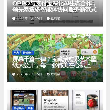
OPPO与支付宝深化AI生态合作，
领先塑造多智能体协同服务新范式
2026年 7月 15日
数码猫
华为
原创稿件
屏幕千篇一律？宝藏治愈系艺术壁
纸大公开，每一张都美在心趴上
2026年 7月 15日
数码猫
原创稿件
苹果