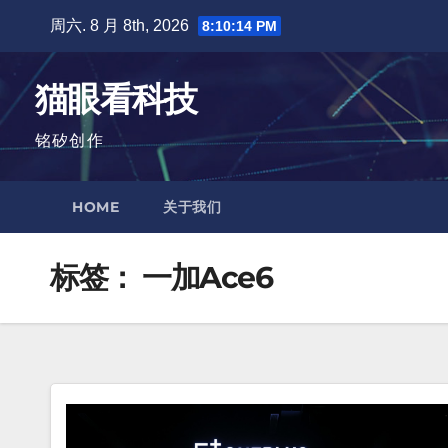
跳
周六. 8 月 8th, 2026
8:10:15 PM
至
内
猫眼看科技
容
铭矽创作
HOME
关于我们
标签：
一加Ace6