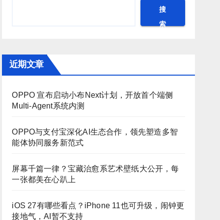
搜
索
近期文章
OPPO 宣布启动小布Next计划，开放首个端侧
Multi-Agent系统内测
OPPO与支付宝深化AI生态合作，领先塑造多智
能体协同服务新范式
屏幕千篇一律？宝藏治愈系艺术壁纸大公开，每
一张都美在心趴上
iOS 27有哪些看点？iPhone 11也可升级，闹钟更
接地气，AI暂不支持