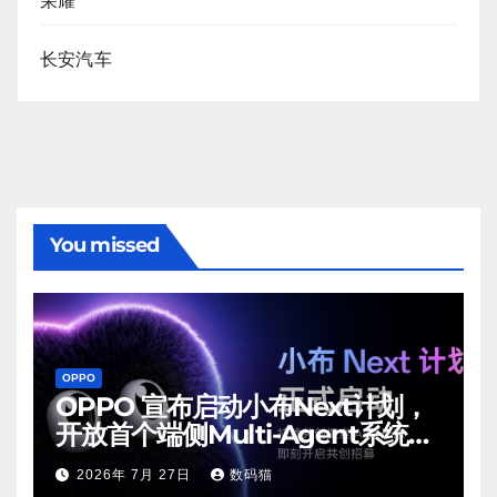
荣耀
长安汽车
You missed
OPPO
OPPO 宣布启动小布Next计划，
开放首个端侧Multi-Agent系统内
测
2026年 7月 27日
数码猫