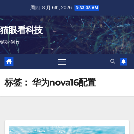
跳
周四. 8 月 6th, 2026
3:33:39 AM
至
内
猫眼看科技
容
铭矽创作
标签：
华为nova16配置