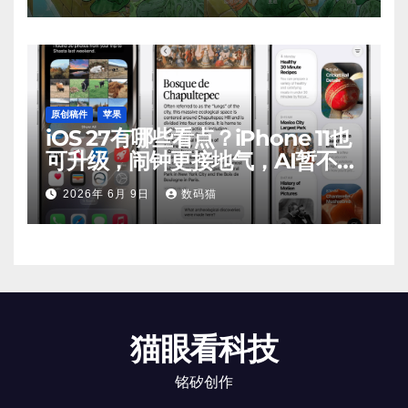
原创稿件
苹果
iOS 27有哪些看点？iPhone 11也
可升级，闹钟更接地气，AI暂不支
持
2026年 6月 9日
数码猫
猫眼看科技
铭矽创作