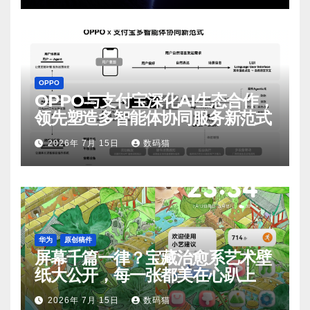
OPPO
OPPO与支付宝深化AI生态合作，
领先塑造多智能体协同服务新范式
2026年 7月 15日
数码猫
华为
原创稿件
屏幕千篇一律？宝藏治愈系艺术壁
纸大公开，每一张都美在心趴上
2026年 7月 15日
数码猫