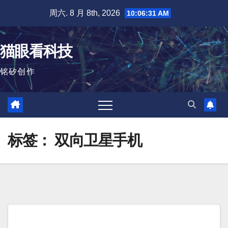
跳
周六. 8 月 8th, 2026
10:06:31 AM
至
内
猫眼看科技
容
铭矽创作
标签：
双向卫星手机