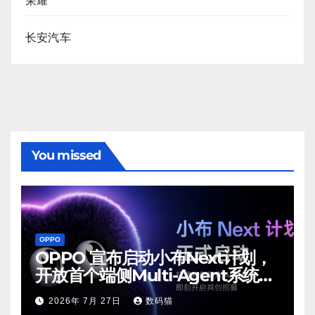
荣耀
长安汽车
You missed
OPPO
OPPO 宣布启动小布Next计划，
开放首个端侧Multi-Agent系统内
测
2026年 7月 27日
数码猫