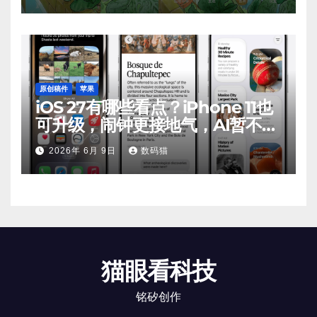
原创稿件
苹果
iOS 27有哪些看点？iPhone 11也
可升级，闹钟更接地气，AI暂不支
持
2026年 6月 9日
数码猫
猫眼看科技
铭矽创作