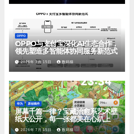
OPPO
OPPO与支付宝深化AI生态合作，
领先塑造多智能体协同服务新范式
2026年 7月 15日
数码猫
华为
原创稿件
屏幕千篇一律？宝藏治愈系艺术壁
纸大公开，每一张都美在心趴上
2026年 7月 15日
数码猫