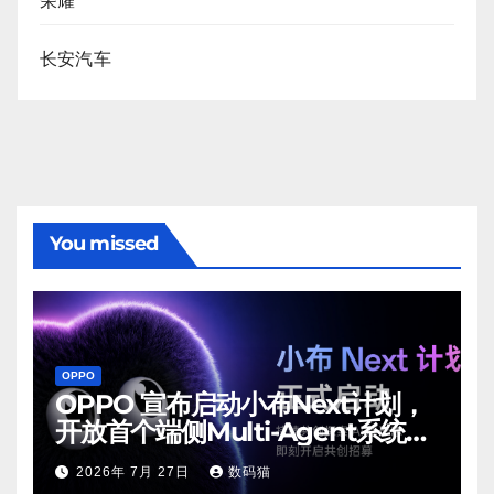
荣耀
长安汽车
You missed
OPPO
OPPO 宣布启动小布Next计划，
开放首个端侧Multi-Agent系统内
测
2026年 7月 27日
数码猫