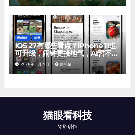
原创稿件
苹果
iOS 27有哪些看点？iPhone 11也
可升级，闹钟更接地气，AI暂不支
持
2026年 6月 9日
数码猫
猫眼看科技
铭矽创作