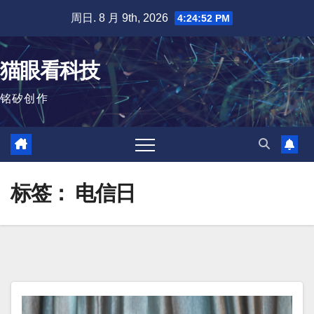
跳
周日. 8 月 9th, 2026
4:24:53 PM
至
内
猫眼看科技
容
铭矽创作
标签：
电信日