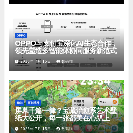
OPPO
OPPO与支付宝深化AI生态合作，
领先塑造多智能体协同服务新范式
2026年 7月 15日
数码猫
华为
原创稿件
屏幕千篇一律？宝藏治愈系艺术壁
纸大公开，每一张都美在心趴上
2026年 7月 15日
数码猫