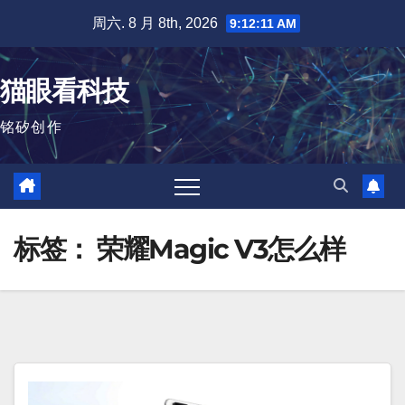
跳
周六. 8 月 8th, 2026
9:12:12 AM
至
内
猫眼看科技
容
铭矽创作
标签：
荣耀Magic V3怎么样