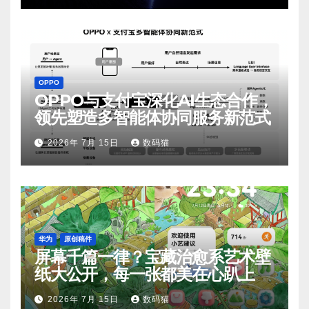
OPPO
OPPO与支付宝深化AI生态合作，
领先塑造多智能体协同服务新范式
2026年 7月 15日
数码猫
华为
原创稿件
屏幕千篇一律？宝藏治愈系艺术壁
纸大公开，每一张都美在心趴上
2026年 7月 15日
数码猫