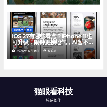
原创稿件
苹果
iOS 27有哪些看点？iPhone 11也
可升级，闹钟更接地气，AI暂不支
持
2026年 6月 9日
数码猫
猫眼看科技
铭矽创作