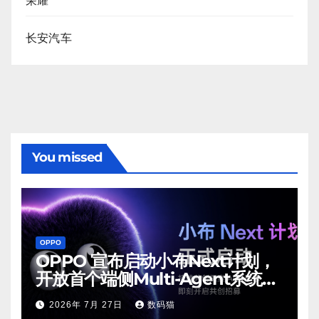
荣耀
长安汽车
You missed
OPPO
OPPO 宣布启动小布Next计划，
开放首个端侧Multi-Agent系统内
测
2026年 7月 27日
数码猫