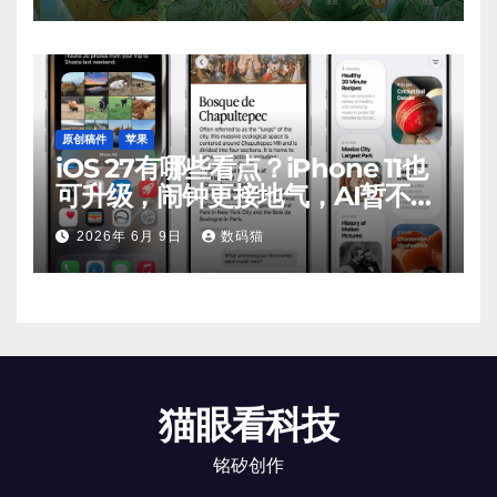
原创稿件
苹果
iOS 27有哪些看点？iPhone 11也
可升级，闹钟更接地气，AI暂不支
持
2026年 6月 9日
数码猫
猫眼看科技
铭矽创作