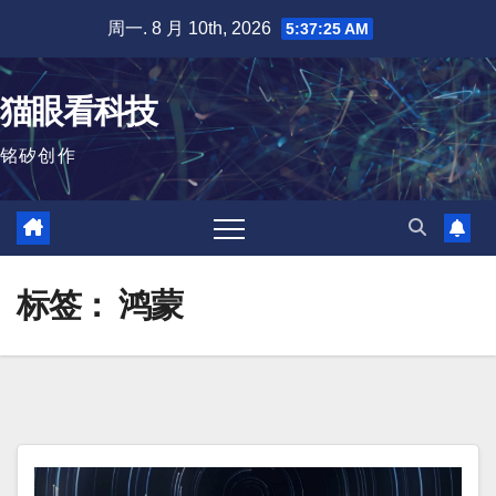
跳
周一. 8 月 10th, 2026
5:37:26 AM
至
内
猫眼看科技
容
铭矽创作
标签：
鸿蒙