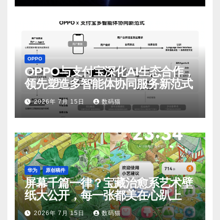
OPPO
OPPO与支付宝深化AI生态合作，
领先塑造多智能体协同服务新范式
2026年 7月 15日
数码猫
华为
原创稿件
屏幕千篇一律？宝藏治愈系艺术壁
纸大公开，每一张都美在心趴上
2026年 7月 15日
数码猫