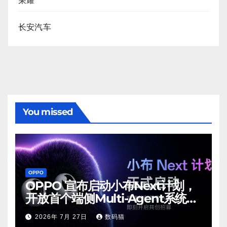
荣耀
长安汽车
You missed
OPPO
OPPO 宣布启动小布Next计划，
开放首个端侧Multi-Agent系统内
测
2026年 7月 27日
数码猫