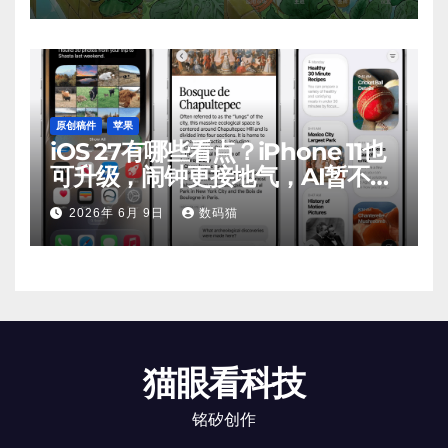
原创稿件
苹果
iOS 27有哪些看点？iPhone 11也
可升级，闹钟更接地气，AI暂不支
持
2026年 6月 9日
数码猫
猫眼看科技
铭矽创作