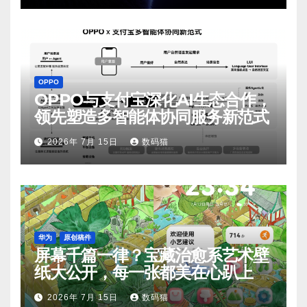
OPPO
OPPO与支付宝深化AI生态合作，
领先塑造多智能体协同服务新范式
2026年 7月 15日
数码猫
华为
原创稿件
屏幕千篇一律？宝藏治愈系艺术壁
纸大公开，每一张都美在心趴上
2026年 7月 15日
数码猫