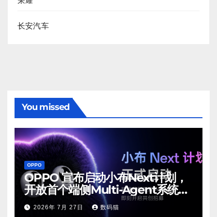
荣耀
长安汽车
You missed
OPPO
OPPO 宣布启动小布Next计划，
开放首个端侧Multi-Agent系统内
测
2026年 7月 27日
数码猫