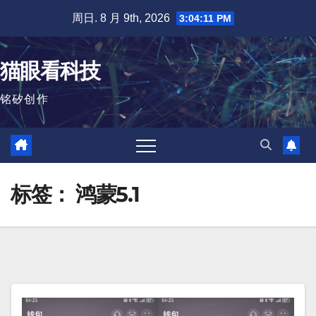
跳
周日. 8 月 9th, 2026
3:04:12 PM
至
内
猫眼看科技
容
铭矽创作
标签：
鸿蒙5.1