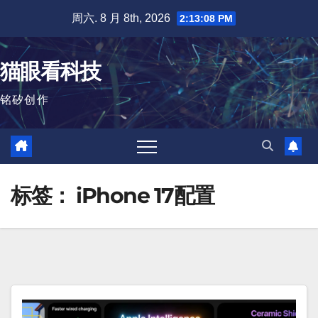
跳
周六. 8 月 8th, 2026
2:13:08 PM
至
内
猫眼看科技
容
铭矽创作
标签：
iPhone 17配置