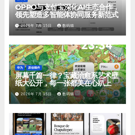
OPPO与支付宝深化AI生态合作，
领先塑造多智能体协同服务新范式
2026年 7月 15日
数码猫
华为
原创稿件
屏幕千篇一律？宝藏治愈系艺术壁
纸大公开，每一张都美在心趴上
2026年 7月 15日
数码猫