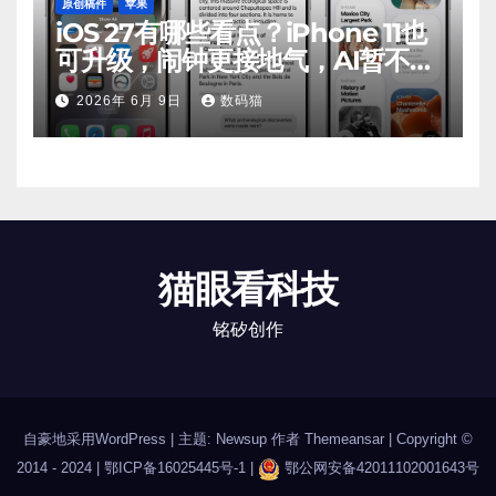
原创稿件
苹果
iOS 27有哪些看点？iPhone 11也
可升级，闹钟更接地气，AI暂不支
持
2026年 6月 9日
数码猫
猫眼看科技
铭矽创作
自豪地采用WordPress
|
主题: Newsup 作者
Themeansar
| Copyright ©
2014 - 2024 |
鄂ICP备16025445号-1
|
鄂公网安备42011102001643号