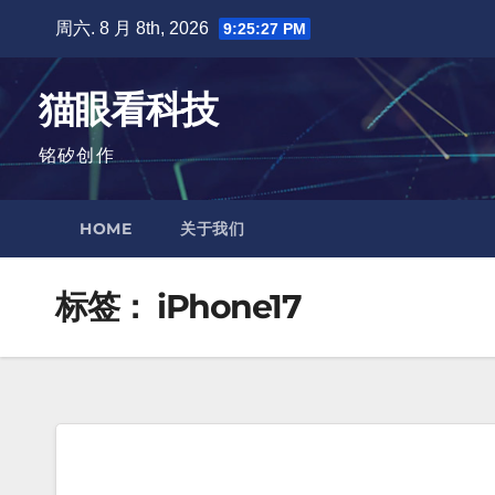
跳
周六. 8 月 8th, 2026
9:25:28 PM
至
内
猫眼看科技
容
铭矽创作
HOME
关于我们
标签：
iPhone17