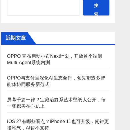
搜
索
近期文章
OPPO 宣布启动小布Next计划，开放首个端侧
Multi-Agent系统内测
OPPO与支付宝深化AI生态合作，领先塑造多智
能体协同服务新范式
屏幕千篇一律？宝藏治愈系艺术壁纸大公开，每
一张都美在心趴上
iOS 27有哪些看点？iPhone 11也可升级，闹钟更
接地气，AI暂不支持