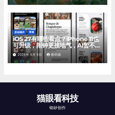
原创稿件
苹果
iOS 27有哪些看点？iPhone 11也
可升级，闹钟更接地气，AI暂不支
持
2026年 6月 9日
数码猫
猫眼看科技
铭矽创作