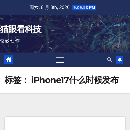
跳
周六. 8 月 8th, 2026
9:09:53 PM
至
内
猫眼看科技
容
铭矽创作
标签：
iPhone17什么时候发布