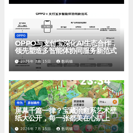
OPPO
OPPO与支付宝深化AI生态合作，
领先塑造多智能体协同服务新范式
2026年 7月 15日
数码猫
华为
原创稿件
屏幕千篇一律？宝藏治愈系艺术壁
纸大公开，每一张都美在心趴上
2026年 7月 15日
数码猫