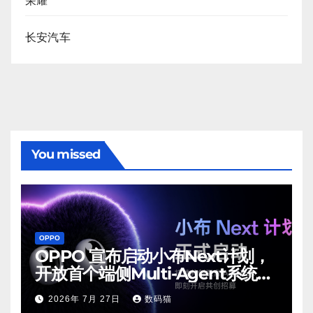
荣耀
长安汽车
You missed
OPPO
OPPO 宣布启动小布Next计划，
开放首个端侧Multi-Agent系统内
测
2026年 7月 27日
数码猫