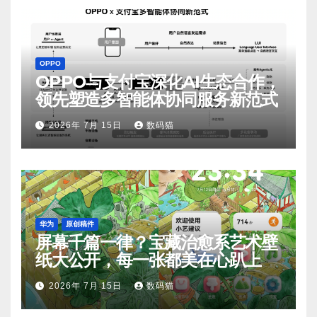
OPPO
OPPO与支付宝深化AI生态合作，
领先塑造多智能体协同服务新范式
2026年 7月 15日
数码猫
华为
原创稿件
屏幕千篇一律？宝藏治愈系艺术壁
纸大公开，每一张都美在心趴上
2026年 7月 15日
数码猫