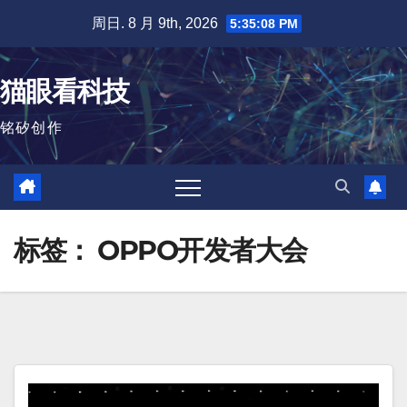
跳
周日. 8 月 9th, 2026
5:35:09 PM
至
内
猫眼看科技
容
铭矽创作
标签：
OPPO开发者大会