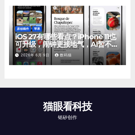
原创稿件
苹果
iOS 27有哪些看点？iPhone 11也
可升级，闹钟更接地气，AI暂不支
持
2026年 6月 9日
数码猫
猫眼看科技
铭矽创作