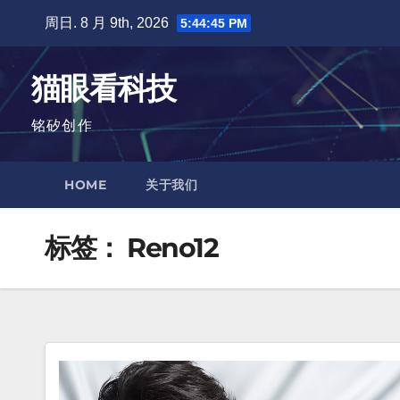
跳
周日. 8 月 9th, 2026
5:44:46 PM
至
内
猫眼看科技
容
铭矽创作
HOME
关于我们
标签：
Reno12