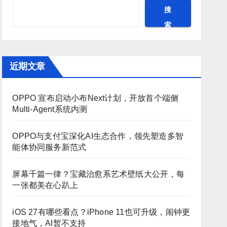
搜
索
近期文章
OPPO 宣布启动小布Next计划，开放首个端侧
Multi-Agent系统内测
OPPO与支付宝深化AI生态合作，领先塑造多智
能体协同服务新范式
屏幕千篇一律？宝藏治愈系艺术壁纸大公开，每
一张都美在心趴上
iOS 27有哪些看点？iPhone 11也可升级，闹钟更
接地气，AI暂不支持