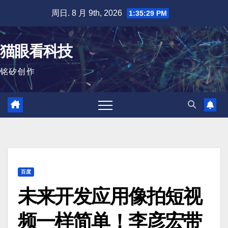
跳
周日. 8 月 9th, 2026
1:35:30 PM
至
内
猫眼看科技
容
铭矽创作
百度
未来开发应用像拍短视
频一样简单！李彦宏带