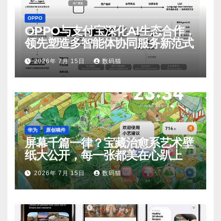
OPPO
OPPO与支付宝深化AI生态合作，
领先塑造多智能体协同服务新范式
2026年 7月 15日
数码猫
华为
原创稿件
屏幕千篇一律？宝藏治愈系艺术壁
纸大公开，每一张都美在心趴上
2026年 7月 15日
数码猫