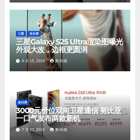
三星
未分类
三星Galaxy S25 Ultra渲染图曝光
外观大改，边框更圆润
8 月 15, 2024
数码猫
未分类
3000元价位双向卫星通信 努比亚
一口气发布两款新机
7 月 23, 2024
数码猫