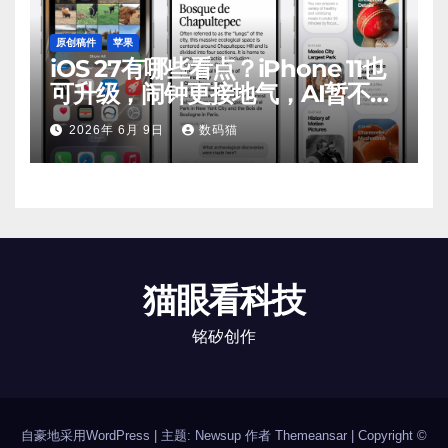
原创稿件
苹果
iOS 27有哪些看点？iPhone 11也
可升级，闹钟更接地气，AI暂不支
持
2026年 6月 9日
数码猫
猫眼看科技
铭矽创作
自豪地采用WordPress
|
主题: Newsup 作者
Themeansar
| Copyright ©