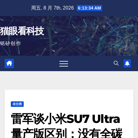
跳
周五. 8 月 7th, 2026
6:13:35 AM
至
内
猫眼看科技
容
铭矽创作
未分类
雷军谈小米SU7 Ultra
量产版区别：没有全碳