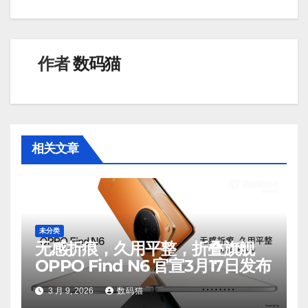
导
航
作者
数码猫
相关文章
未分类
无感折痕，久用平整，折叠旗舰
OPPO Find N6 官宣3月17日发布
3 月 9, 2026
数码猫