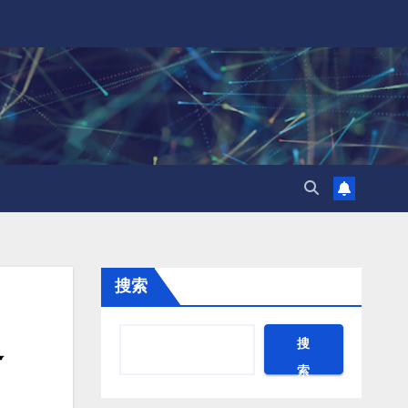
搜索
边
搜
索