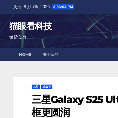
跳
周五. 8 月 7th, 2026
3:06:06 PM
至
内
猫眼看科技
容
铭矽创作
HOME
关于我们
三星
未分类
三星Galaxy S25
框更圆润