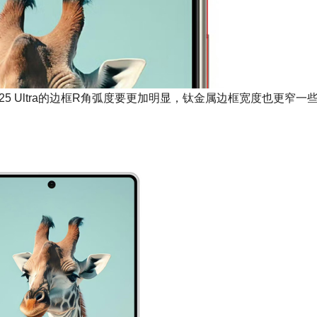
现，S25 Ultra的边框R角弧度要更加明显，钛金属边框宽度也更窄一