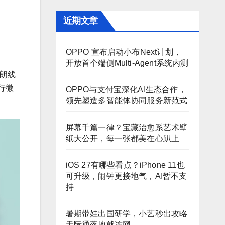
近期文章
OPPO 宣布启动小布Next计划，
开放首个端侧Multi-Agent系统内测
硬朗线
进行微
OPPO与支付宝深化AI生态合作，
领先塑造多智能体协同服务新范式
屏幕千篇一律？宝藏治愈系艺术壁
纸大公开，每一张都美在心趴上
iOS 27有哪些看点？iPhone 11也
可升级，闹钟更接地气，AI暂不支
持
暑期带娃出国研学，小艺秒出攻略
天际通落地就连网