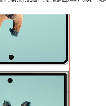
的边框R角部分要比前代更加圆润，似乎也更接近Galaxy S系列。同时