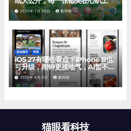
纸大公开，每一张都美在心趴上
2026年 7月 15日
数码猫
原创稿件
苹果
iOS 27有哪些看点？iPhone 11也
可升级，闹钟更接地气，AI暂不支
持
2026年 6月 9日
数码猫
猫眼看科技