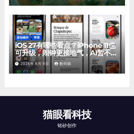
原创稿件
苹果
iOS 27有哪些看点？iPhone 11也
可升级，闹钟更接地气，AI暂不支
持
2026年 6月 9日
数码猫
猫眼看科技
铭矽创作