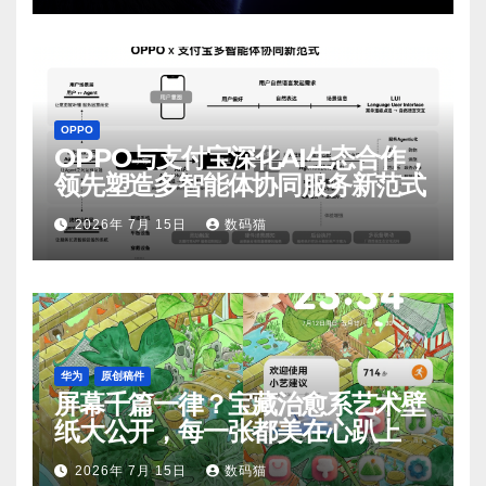
OPPO
OPPO与支付宝深化AI生态合作，
领先塑造多智能体协同服务新范式
2026年 7月 15日
数码猫
华为
原创稿件
屏幕千篇一律？宝藏治愈系艺术壁
纸大公开，每一张都美在心趴上
2026年 7月 15日
数码猫