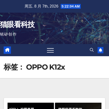
跳
周五. 8 月 7th, 2026
5:22:04 AM
至
内
猫眼看科技
容
铭矽创作
标签：
OPPO K12x