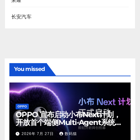
荣耀
长安汽车
You missed
OPPO
OPPO 宣布启动小布Next计划，
开放首个端侧Multi-Agent系统内
测
2026年 7月 27日
数码猫