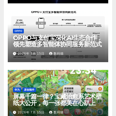
OPPO
OPPO与支付宝深化AI生态合作，
领先塑造多智能体协同服务新范式
2026年 7月 15日
数码猫
华为
原创稿件
屏幕千篇一律？宝藏治愈系艺术壁
纸大公开，每一张都美在心趴上
2026年 7月 15日
数码猫