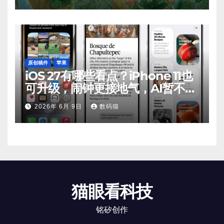
原创稿件
苹果
iOS 27有哪些看点？iPhone 11也
可升级，闹钟更接地气，AI暂不支
持
2026年 6月 9日
数码猫
猫眼看科技
铭矽创作