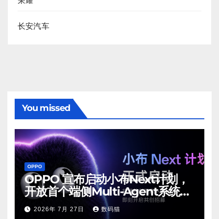
荣耀
长安汽车
You missed
OPPO
OPPO 宣布启动小布Next计划，
开放首个端侧Multi-Agent系统内
测
2026年 7月 27日
数码猫