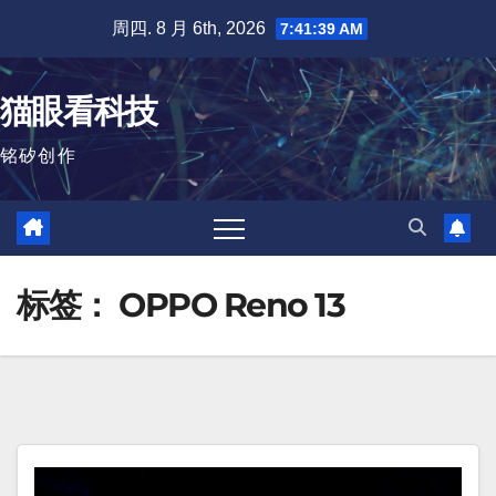
跳
周四. 8 月 6th, 2026
7:41:40 AM
至
内
猫眼看科技
容
铭矽创作
标签：
OPPO Reno 13