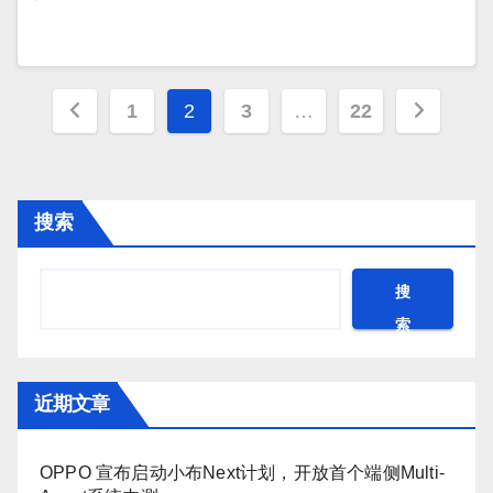
文
1
2
3
…
22
章
分
搜索
页
搜
索
近期文章
OPPO 宣布启动小布Next计划，开放首个端侧Multi-