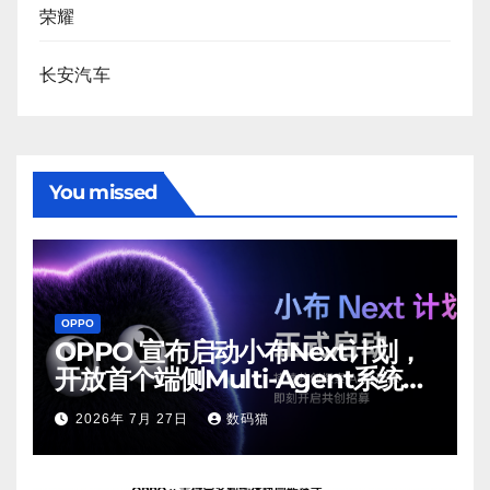
荣耀
长安汽车
You missed
OPPO
OPPO 宣布启动小布Next计划，
开放首个端侧Multi-Agent系统内
测
2026年 7月 27日
数码猫