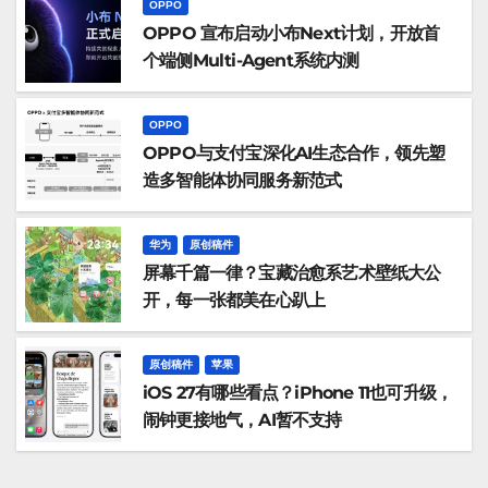
OPPO
OPPO 宣布启动小布Next计划，开放首
个端侧Multi-Agent系统内测
OPPO
OPPO与支付宝深化AI生态合作，领先塑
造多智能体协同服务新范式
华为
原创稿件
屏幕千篇一律？宝藏治愈系艺术壁纸大公
开，每一张都美在心趴上
原创稿件
苹果
iOS 27有哪些看点？iPhone 11也可升级，
闹钟更接地气，AI暂不支持