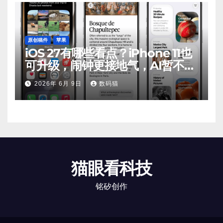
原创稿件
苹果
iOS 27有哪些看点？iPhone 11也
可升级，闹钟更接地气，AI暂不支
持
2026年 6月 9日
数码猫
猫眼看科技
铭矽创作