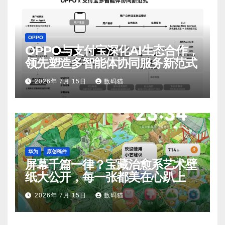
OPPO
OPPO与支付宝深化AI生态合作，
领先塑造多智能体协同服务新范式
2026年 7月 15日
数码猫
华为
原创稿件
屏幕千篇一律？宝藏治愈系艺术壁
纸大公开，每一张都美在心趴上
2026年 7月 15日
数码猫