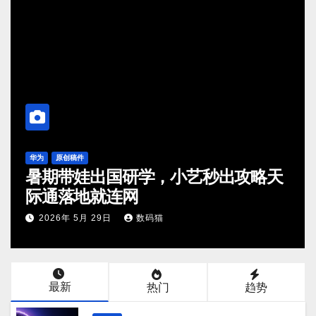
OPPO
O
OPPO 宣布启动小布Next计划，开
放首个端侧Multi-Agent系统内测
2026年 7月 27日
数码猫
最新
热门
趋势